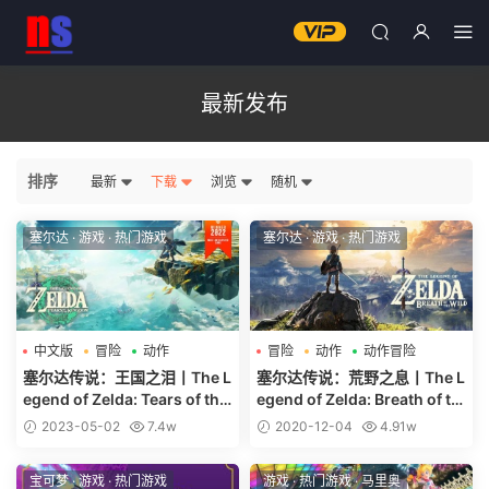
最新发布
排序
最新
下载
浏览
随机
塞尔达
·
游戏
·
热门游戏
塞尔达
·
游戏
·
热门游戏
中文版
冒险
动作
冒险
动作
动作冒险
塞尔达传说：王国之泪丨The L
塞尔达传说：荒野之息丨The L
egend of Zelda: Tears of the
egend of Zelda: Breath of th
Kingdom
e Wild
2023-05-02
7.4w
2020-12-04
4.91w
宝可梦
·
游戏
·
热门游戏
游戏
·
热门游戏
·
马里奥