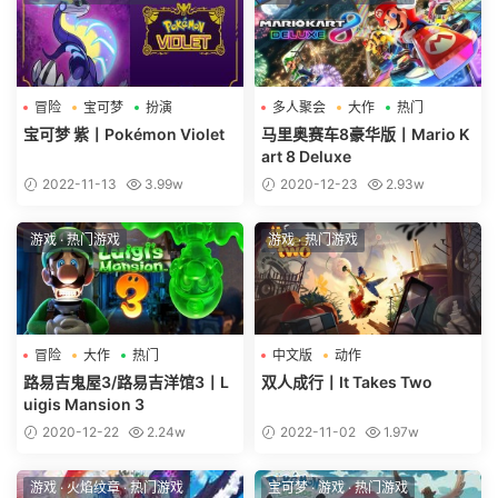
冒险
宝可梦
扮演
多人聚会
大作
热门
宝可梦 紫丨Pokémon Violet
马里奥赛车8豪华版丨Mario K
art 8 Deluxe
2022-11-13
3.99w
2020-12-23
2.93w
游戏
·
热门游戏
游戏
·
热门游戏
冒险
大作
热门
中文版
动作
路易吉鬼屋3/路易吉洋馆3丨L
双人成行丨It Takes Two
uigis Mansion 3
2020-12-22
2.24w
2022-11-02
1.97w
游戏
·
火焰纹章
·
热门游戏
宝可梦
·
游戏
·
热门游戏