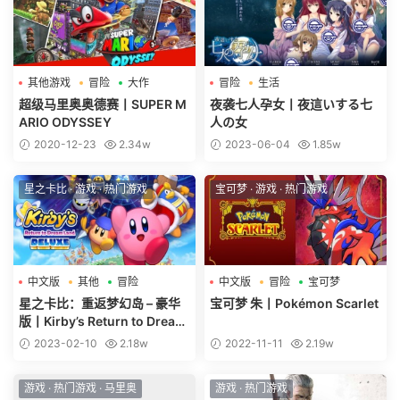
其他游戏
冒险
大作
冒险
生活
超级马里奥奥德赛丨SUPER M
夜袭七人孕女丨夜這いする七
ARIO ODYSSEY
人の女
2020-12-23
2.34w
2023-06-04
1.85w
星之卡比
·
游戏
·
热门游戏
宝可梦
·
游戏
·
热门游戏
中文版
其他
冒险
中文版
冒险
宝可梦
星之卡比：重返梦幻岛 – 豪华
宝可梦 朱丨Pokémon Scarlet
版丨Kirby’s Return to Dream
Land Deluxe
2023-02-10
2.18w
2022-11-11
2.19w
游戏
·
热门游戏
·
马里奥
游戏
·
热门游戏