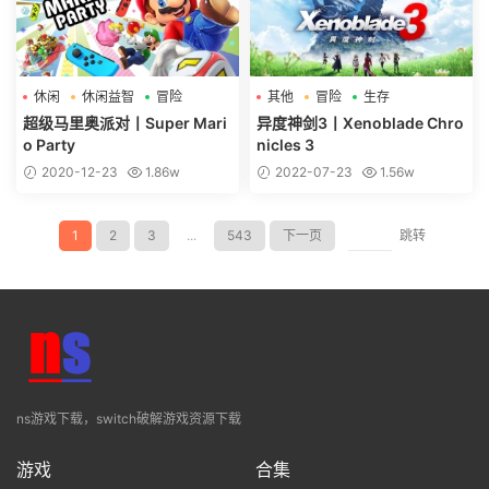
休闲
休闲益智
冒险
其他
冒险
生存
超级马里奥派对丨Super Mari
异度神剑3丨Xenoblade Chro
o Party
nicles 3
2020-12-23
1.86w
2022-07-23
1.56w
1
2
3
...
543
下一页
跳转
ns游戏下载，switch破解游戏资源下载
游戏
合集