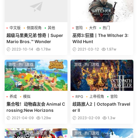
中文版
侧面视角
其他
冒险
大作
热门
超级马里奥兄弟 惊奇丨Super
巫师3:狂猎丨The Witcher 3:
Mario Bros.™ Wonder
Wild Hunt
2023-10-14
1.78w
2021-03-12
1.97w
游戏
·
热门游戏
游戏
·
热门游戏
养成
模拟
RPG
上帝视角
冒险
集合啦！动物森友会 Animal C
歧路旅人2丨Octopath Travel
rossing:New Horizons
er II
2021-04-09
1.29w
2023-02-09
1.3w
游戏
·
热门游戏
·
马里奥
游戏
·
热门游戏