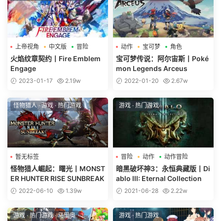
上帝视角
中文版
冒险
动作
宝可梦
角色
火焰纹章契约丨Fire Emblem
宝可梦传说：阿尔宙斯丨Poké
Engage
mon Legends Arceus
2023-01-17
2.19w
2022-01-20
2.67w
怪物猎人
·
游戏
·
热门游戏
游戏
·
热门游戏
暂无标签
冒险
动作
动作冒险
怪物猎人崛起：曙光丨MONST
暗黑破坏神3：永恒典藏版丨Di
ER HUNTER RISE SUNBREAK
ablo III: Eternal Collection
2022-06-10
1.39w
2021-06-28
2.22w
游戏
·
热门游戏
·
马里奥
游戏
·
热门游戏