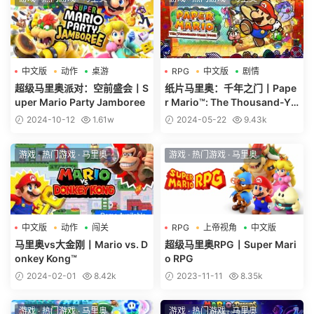
中文版
动作
桌游
RPG
中文版
剧情
超级马里奥派对：空前盛会丨S
纸片马里奥：千年之门丨Pape
uper Mario Party Jamboree
r Mario™: The Thousand-Ye
ar Door
2024-10-12
1.61w
2024-05-22
9.43k
游戏
·
热门游戏
·
马里奥
游戏
·
热门游戏
·
马里奥
中文版
动作
闯关
RPG
上帝视角
中文版
马里奥vs大金刚丨Mario vs. D
超级马里奥RPG丨Super Mari
onkey Kong™
o RPG
2024-02-01
8.42k
2023-11-11
8.35k
游戏
·
热门游戏
·
马里奥
游戏
·
热门游戏
·
马里奥