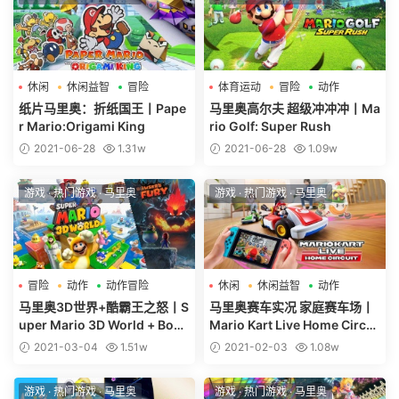
休闲
休闲益智
冒险
体育运动
冒险
动作
纸片马里奥：折纸国王丨Pape
马里奥高尔夫 超级冲冲冲丨Ma
r Mario:Origami King
rio Golf: Super Rush
2021-06-28
1.31w
2021-06-28
1.09w
游戏
·
热门游戏
·
马里奥
游戏
·
热门游戏
·
马里奥
冒险
动作
动作冒险
休闲
休闲益智
动作
马里奥3D世界+酷霸王之怒丨S
马里奥赛车实况 家庭赛车场丨
uper Mario 3D World + Bow
Mario Kart Live Home Circui
sers Fury
t
2021-03-04
1.51w
2021-02-03
1.08w
游戏
·
热门游戏
·
马里奥
游戏
·
热门游戏
·
马里奥