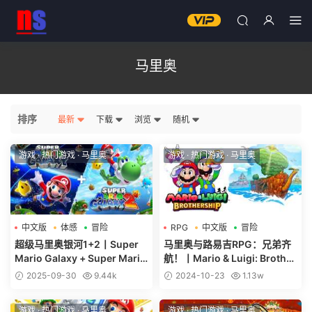
马里奥
排序
最新
下载
浏览
随机
游戏
·
热门游戏
·
马里奥
游戏
·
热门游戏
·
马里奥
中文版
体感
冒险
RPG
中文版
冒险
超级马里奥银河1+2丨Super
马里奥与路易吉RPG：兄弟齐
Mario Galaxy + Super Mario
航！丨Mario & Luigi: Brother
Galaxy 2
ship
2025-09-30
9.44k
2024-10-23
1.13w
游戏
·
热门游戏
·
马里奥
游戏
·
热门游戏
·
马里奥