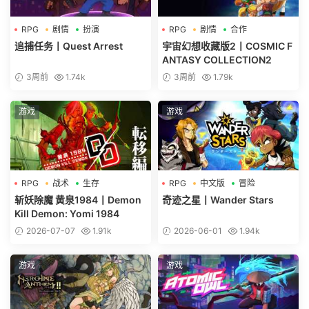
RPG
剧情
扮演
RPG
剧情
合作
追捕任务丨Quest Arrest
宇宙幻想收藏版2丨COSMIC F
ANTASY COLLECTION2
3周前
1.74k
3周前
1.79k
游戏
游戏
RPG
战术
生存
RPG
中文版
冒险
斩妖除魔 黄泉1984丨Demon
奇迹之星丨Wander Stars
Kill Demon: Yomi 1984
2026-07-07
1.91k
2026-06-01
1.94k
游戏
游戏