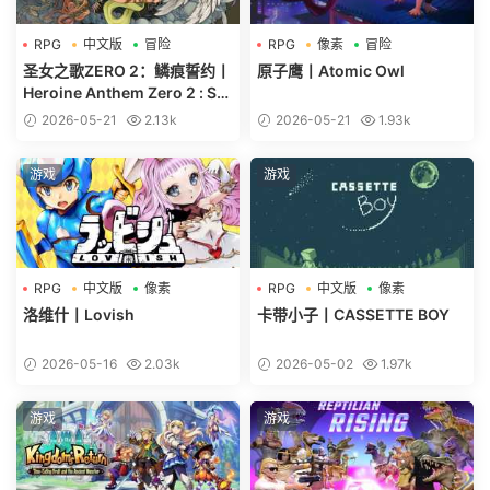
RPG
中文版
冒险
RPG
像素
冒险
圣女之歌ZERO 2：鳞痕誓约丨
原子鹰丨Atomic Owl
Heroine Anthem Zero 2 : Sc
alescars Oath
2026-05-21
2.13k
2026-05-21
1.93k
游戏
游戏
RPG
中文版
像素
RPG
中文版
像素
洛维什丨Lovish
卡带小子丨CASSETTE BOY
2026-05-16
2.03k
2026-05-02
1.97k
游戏
游戏