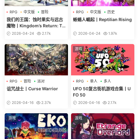
RPG
中文版
冒险
RPG
中文版
历史
我们的王国：蚀时果实与远古
蜥蜴人崛起丨Reptilian Rising
魔物丨Kingdom’s Return: Ti
me-Eating Fruit and the Anc
2026-04-24
2.17k
2026-04-24
1.97k
ient Monster
游戏
游戏
RPG
冒险
派对
RPG
单人
多人
诅咒战士丨Curse Warrior
UFO 50复古街机游戏合集丨U
FO 50
2026-04-16
2.37k
2026-04-16
2.17k
游戏
游戏