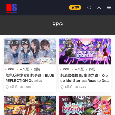
RPG
游戏
·
热门游戏
游戏
RPG
中文版
剧情
RPG
中文版
养成
蓝色反射少女们的奇迹丨BLUE
韩流偶像故事: 出道之路丨K-p
REFLECTION Quartet
op Idol Stories: Road to Deb
ut
1周前
1.81k
1周前
1.74k
游戏
游戏