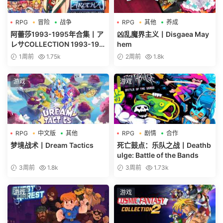
RPG
冒险
战争
RPG
其他
养成
阿蕾莎1993-1995年合集丨ア
凶乱魔界主义丨Disgaea May
レサCOLLECTION 1993-199
hem
5
1周前
1.75k
2周前
1.8k
游戏
游戏
RPG
中文版
其他
RPG
剧情
合作
梦境战术丨Dream Tactics
死亡鼓点：乐队之战丨Deathb
ulge: Battle of the Bands
3周前
1.8k
3周前
1.73k
游戏
游戏