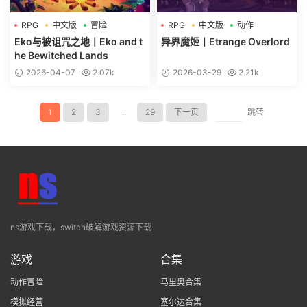
RPG
中文版
冒险
RPG
中文版
动作
Eko与被诅咒之地丨Eko and t
异界魔姬丨Etrange Overlord
he Bewitched Lands
2026-04-07
2.07k
2026-03-29
2.21k
1
2
3
...
29
下一页
跳转
ns游戏下载，switch破解游戏资源下载
游戏
合集
动作冒险
马里奥合集
模拟经营
塞尔达合集