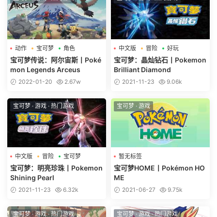
动作
宝可梦
角色
中文版
冒险
好玩
宝可梦传说：阿尔宙斯丨Poké
宝可梦：晶灿钻石丨Pokemon
mon Legends Arceus
Brilliant Diamond
2022-01-20
2.67w
2021-11-23
9.06k
宝可梦
·
游戏
·
热门游戏
宝可梦
·
游戏
中文版
冒险
宝可梦
暂无标签
宝可梦：明亮珍珠丨Pokemon
宝可梦HOME丨Pokémon HO
Shining Pearl
ME
2021-11-23
6.32k
2021-06-27
9.75k
宝可梦
·
游戏
·
热门游戏
宝可梦
·
游戏
·
热门游戏