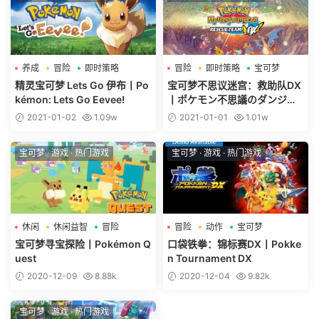
养成
冒险
即时策略
冒险
即时策略
宝可梦
精灵宝可梦 Lets Go 伊布丨Po
宝可梦不思议迷宫：救助队DX
kémon: Lets Go Eevee!
丨ポケモン不思議のダンジョ
ン 救助隊DX
2021-01-02
1.09w
2021-01-01
1.01w
宝可梦
·
游戏
·
热门游戏
宝可梦
·
游戏
·
热门游戏
休闲
休闲益智
冒险
冒险
动作
宝可梦
宝可梦寻宝探险丨Pokémon Q
口袋铁拳：锦标赛DX丨Pokke
uest
n Tournament DX
2020-12-09
8.88k
2020-12-04
9.82k
宝可梦
·
游戏
·
热门游戏