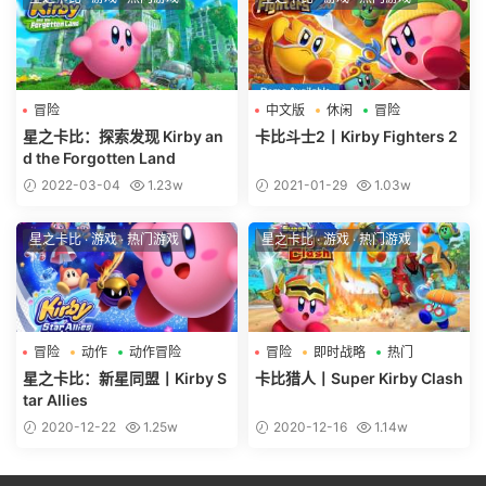
冒险
中文版
休闲
冒险
星之卡比：探索发现 Kirby an
卡比斗士2丨Kirby Fighters 2
d the Forgotten Land
2022-03-04
1.23w
2021-01-29
1.03w
星之卡比
·
游戏
·
热门游戏
星之卡比
·
游戏
·
热门游戏
冒险
动作
动作冒险
冒险
即时战略
热门
星之卡比：新星同盟丨Kirby S
卡比猎人丨Super Kirby Clash
tar Allies
2020-12-22
1.25w
2020-12-16
1.14w