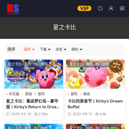
星之卡比
排序
最新
下载
浏览
随机
星之卡比
·
游戏
·
热门游戏
星之卡比
·
游戏
·
热门游戏
中文版
其他
冒险
冒险
角色
星之卡比：重返梦幻岛 – 豪华
卡比的美食节丨Kirby’s Dream
版丨Kirby’s Return to Dream
Buffet
Land Deluxe
2023-02-10
2.18w
2022-08-17
5.6k
星之卡比
·
游戏
·
热门游戏
星之卡比
·
游戏
·
热门游戏