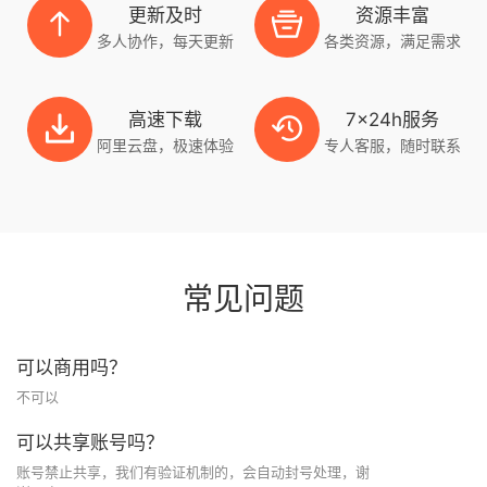
更新及时
资源丰富
多人协作，每天更新
各类资源，满足需求
高速下载
7x24h服务
阿里云盘，极速体验
专人客服，随时联系
常见问题
可以商用吗？
不可以
可以共享账号吗？
账号禁止共享，我们有验证机制的，会自动封号处理，谢