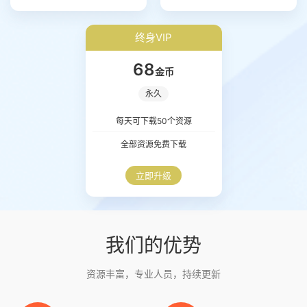
终身VIP
68
金币
永久
每天可下载50个资源
全部资源免费下载
立即升级
我们的优势
资源丰富，专业人员，持续更新