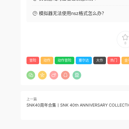
模拟器无法使用nsz格式怎么办？
8
冒险
动作
动作冒险
塞尔达
大作
热门
金
上一篇
SNK40周年合集丨SNK 40th ANNIVERSARY COLLECT