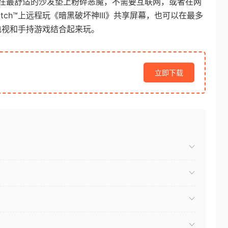
，在最舒适的沙发垫上粉碎恶魔，不需要互联网，或者在网
witch™上远程玩《暗黑破坏神III》共享屏幕，也可以在最多
者将电视和手持游戏结合起来玩。
立即下载