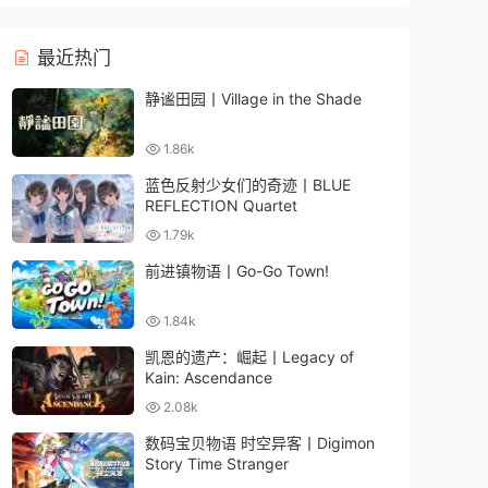
最近热门
静谧田园丨Village in the Shade
1.86k
蓝色反射少女们的奇迹丨BLUE
REFLECTION Quartet
1.79k
前进镇物语丨Go-Go Town!
1.84k
凯恩的遗产：崛起丨Legacy of
Kain: Ascendance
2.08k
数码宝贝物语 时空异客丨Digimon
Story Time Stranger