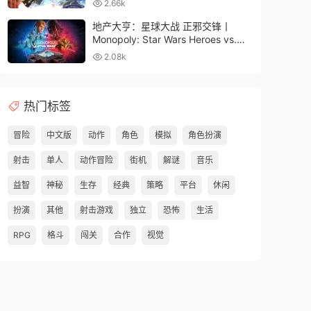
2.66k
地产大亨：星球大战 正邪交锋丨
Monopoly: Star Wars Heroes vs.
Villains
2.08k
热门标签
冒险
中文版
动作
角色
模拟
角色扮演
射击
单人
动作冒险
街机
解谜
音乐
益智
神秘
生存
经典
策略
平台
休闲
扮演
其他
射击游戏
独立
恐怖
生活
RPG
格斗
闯关
合作
视觉