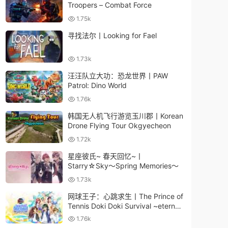
Troopers – Combat Force
1.75k
寻找法尔丨Looking for Fael
1.73k
汪汪队立大功：恐龙世界丨PAW
Patrol: Dino World
1.76k
韩国无人机飞行游览玉川郡丨Korean
Drone Flying Tour Okgyecheon
1.72k
星座彼氏~ 春天回忆~丨
Starry☆Sky～Spring Memories～
1.73k
网球王子：心跳求生丨The Prince of
Tennis Doki Doki Survival ~eternal
passion! Tie break ♡ game~
1.76k