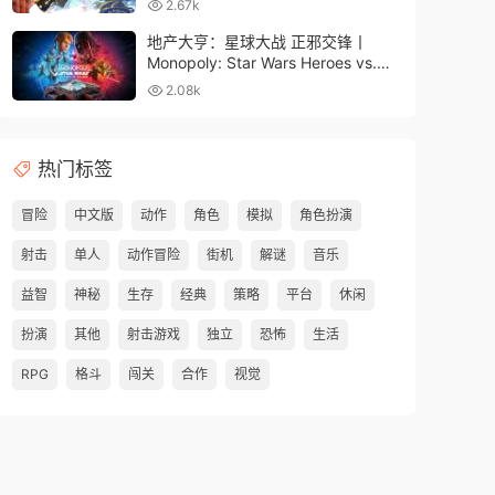
2.67k
地产大亨：星球大战 正邪交锋丨
Monopoly: Star Wars Heroes vs.
Villains
2.08k
热门标签
冒险
中文版
动作
角色
模拟
角色扮演
射击
单人
动作冒险
街机
解谜
音乐
益智
神秘
生存
经典
策略
平台
休闲
扮演
其他
射击游戏
独立
恐怖
生活
RPG
格斗
闯关
合作
视觉