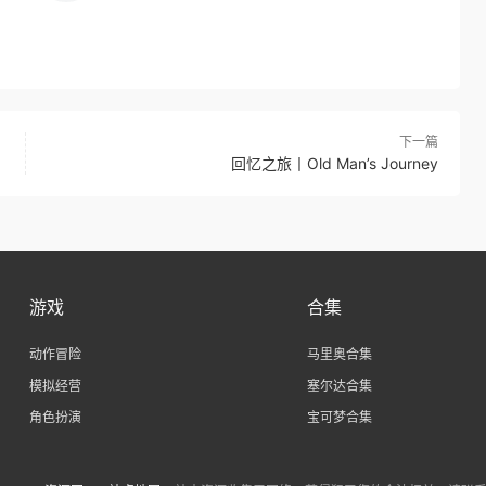
下一篇
回忆之旅丨Old Man’s Journey
游戏
合集
动作冒险
马里奥合集
模拟经营
塞尔达合集
角色扮演
宝可梦合集