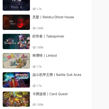
1.7k
灵屋丨Reioku:Ghost house
1.69k
织传者丨Talespinner
1.69k
林博特丨Limbot
1.7k
战斗机甲王牌丨Battle Suit Aces
1.7k
卡牌迷境丨Card Quest
1.69k