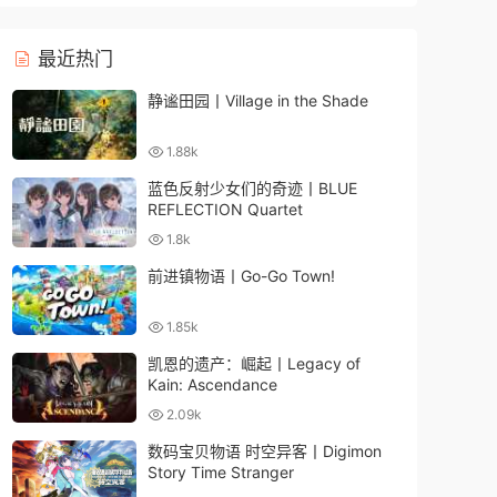
最近热门
静谧田园丨Village in the Shade
1.88k
蓝色反射少女们的奇迹丨BLUE
REFLECTION Quartet
1.8k
前进镇物语丨Go-Go Town!
1.85k
凯恩的遗产：崛起丨Legacy of
Kain: Ascendance
2.09k
数码宝贝物语 时空异客丨Digimon
Story Time Stranger