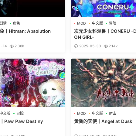
剧情
角色
MOD
中文版
冒险
Hitman: Absolution
次元少女科涅鲁丨CONERU -DI
ON GIRL-
1-14
2.38k
2025-05-30
2.14k
游戏
中文版
冒险
MOD
中文版
射击
aw Paw Destiny
黄昏的天使丨Angel at Dusk