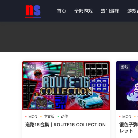
首页
全部游戏
热门游戏
游戏
游戏
游戏
MOD
中文版
动作
MOD
道路16合集丨ROUTE16 COLLECTION
银色子弹丨
レット