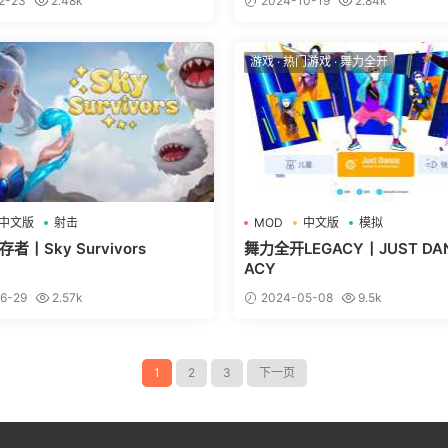
2-23
2.48k
2024-10-19
2.84k
游戏
·
热门游戏
·
舞力全开
中文版
射击
MOD
中文版
模拟
者丨Sky Survivors
舞力全开LEGACY丨JUST DAN
ACY
6-29
2.57k
2024-05-08
9.5k
1
2
3
下一页