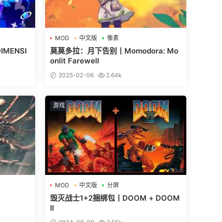
MOD
中文版
像素
MENSI
莫莫多拉：月下告别丨Momodora: Mo
onlit Farewell
2025-02-06
2.64k
游戏
MOD
中文版
分屏
毁灭战士1+2捆绑包丨DOOM + DOOM
II