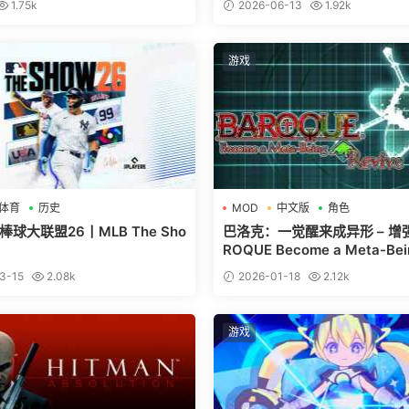
1.75k
2026-06-13
1.92k
游戏
体育
历史
MOD
中文版
角色
球大联盟26丨MLB The Sho
巴洛克：一觉醒来成异形 – 增
ROQUE Become a Meta-Bei
e
3-15
2.08k
2026-01-18
2.12k
游戏