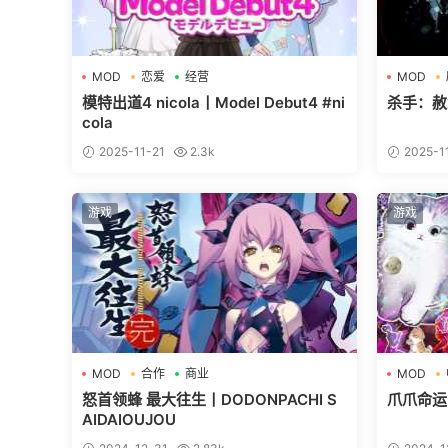
MOD
恋爱
经营
MOD
模特出道4 nicola丨Model Debut4 #ni
杀手：赦免丨
cola
2025-11-21
2.3k
2025-1
游戏
游戏
MOD
合作
商业
MOD
怒首领蜂 最大往生丨DODONPACHI S
爪爪命运丨P
AIDAIOUJOU