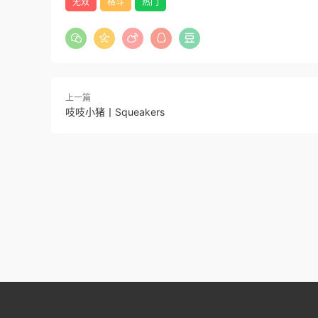
无双
格斗
热门
上一篇
吱吱小猪丨Squeakers