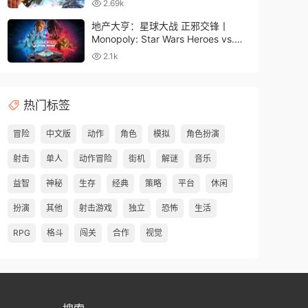
2.69k
地产大亨：星球大战 正邪交锋丨
Monopoly: Star Wars Heroes vs.
Villains
2.1k
热门标签
冒险
中文版
动作
角色
模拟
角色扮演
射击
单人
动作冒险
街机
解谜
音乐
益智
神秘
生存
经典
策略
平台
休闲
扮演
其他
射击游戏
独立
恐怖
生活
RPG
格斗
闯关
合作
视觉