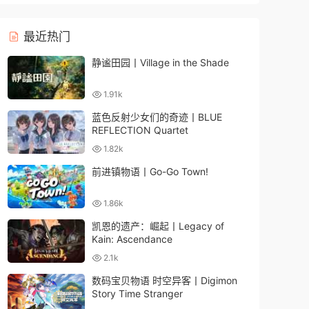
最近热门
静谧田园丨Village in the Shade
1.91k
蓝色反射少女们的奇迹丨BLUE
REFLECTION Quartet
1.82k
前进镇物语丨Go-Go Town!
1.86k
凯恩的遗产：崛起丨Legacy of
Kain: Ascendance
2.1k
数码宝贝物语 时空异客丨Digimon
Story Time Stranger