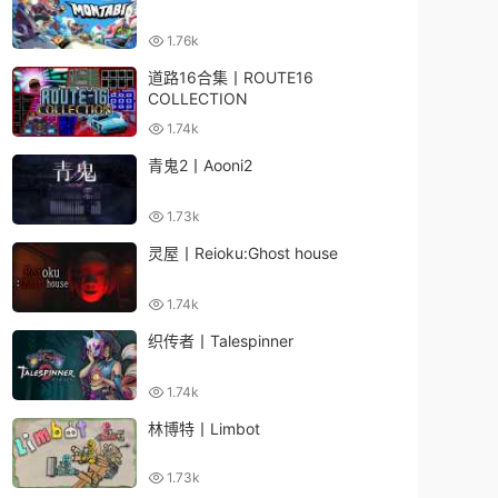
1.76k
道路16合集丨ROUTE16
COLLECTION
1.74k
青鬼2丨Aooni2
1.73k
灵屋丨Reioku:Ghost house
1.74k
织传者丨Talespinner
1.74k
林博特丨Limbot
1.73k