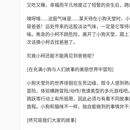
又吃又睡，幸福而平凡地度过了短暂的余生后，跨
嗅呀嗅……这股气味是……某天待在小狗天堂时，
是爸爸！远处传来的这股淡淡气味，一定是它等待
味。焦急的小柯不顾危险，离开了小狗天堂，踏上
次该换小柯去找爸爸了。
究竟小柯还能不能再见到爸爸呢？
[在充满小狗与人们故事的美丽世界中冒险]
小狗天堂外的世界徘徊在生死边缘，既令人感到熟
冒险，体验横跨冒险/动作/竞速类型的多元游戏
跳跃等行动上有所局限，因此必须与有着不同故事
旅程。小狗和猫咪不一样，独自能做到的事情并不
[终究是我们大家的故事]