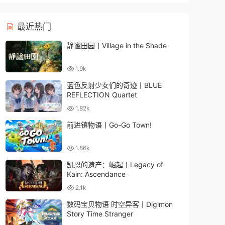
最近热门
静谧田园丨Village in the Shade
1.9k
蓝色反射少女们的奇迹丨BLUE
REFLECTION Quartet
1.82k
前进镇物语丨Go-Go Town!
1.86k
凯恩的遗产：崛起丨Legacy of
Kain: Ascendance
2.1k
数码宝贝物语 时空异客丨Digimon
Story Time Stranger