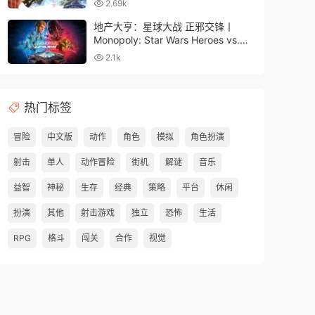
2.69k
地产大亨：星球大战 正邪交锋丨
Monopoly: Star Wars Heroes vs.
Villains
2.1k
热门标签
冒险
中文版
动作
角色
模拟
角色扮演
射击
单人
动作冒险
街机
解谜
音乐
益智
神秘
生存
经典
策略
平台
休闲
扮演
其他
射击游戏
独立
恐怖
生活
RPG
格斗
闯关
合作
视觉