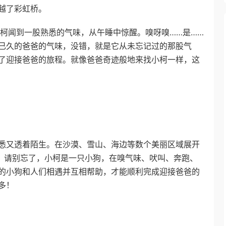
越了彩虹桥。
小柯闻到一股熟悉的气味，从午睡中惊醒。嗅呀嗅……是……
已久的爸爸的气味，没错，就是它从未忘记过的那股气
了迎接爸爸的旅程。就像爸爸奇迹般地来找小柯一样，这
悉又透着陌生。在沙漠、雪山、海边等数个美丽区域展开
吧。请别忘了，小柯是一只小狗，在嗅气味、吠叫、奔跑、
的小狗和人们相遇并互相帮助，才能顺利完成迎接爸爸的
多！