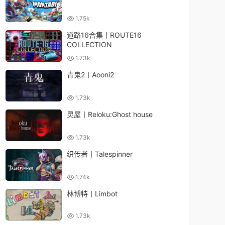
1.75k
道路16合集丨ROUTE16
COLLECTION
1.73k
青鬼2丨Aooni2
1.73k
灵屋丨Reioku:Ghost house
1.73k
织传者丨Talespinner
1.74k
林博特丨Limbot
1.73k