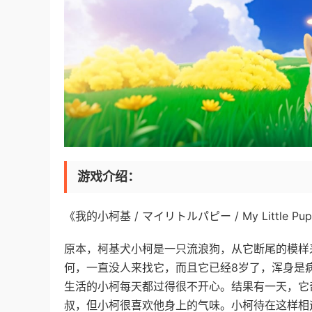
游戏介绍：
《我的小柯基 / マイリトルパピー / My Littl
原本，柯基犬小柯是一只流浪狗，从它断尾的模样
何，一直没人来找它，而且它已经8岁了，浑身是
生活的小柯每天都过得很不开心。结果有一天，它
叔，但小柯很喜欢他身上的气味。小柯待在这样相