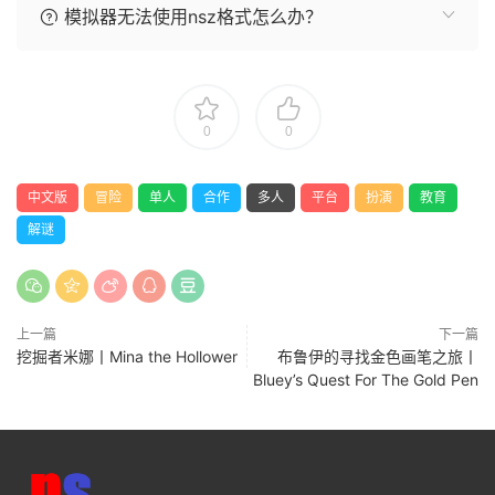
模拟器无法使用nsz格式怎么办？
0
0
中文版
冒险
单人
合作
多人
平台
扮演
教育
解谜
上一篇
下一篇
挖掘者米娜丨Mina the Hollower
布鲁伊的寻找金色画笔之旅丨
Bluey’s Quest For The Gold Pen