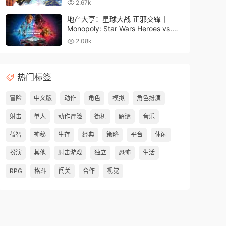
2.67k
地产大亨：星球大战 正邪交锋丨
Monopoly: Star Wars Heroes vs.
Villains
2.08k
热门标签
冒险
中文版
动作
角色
模拟
角色扮演
射击
单人
动作冒险
街机
解谜
音乐
益智
神秘
生存
经典
策略
平台
休闲
扮演
其他
射击游戏
独立
恐怖
生活
RPG
格斗
闯关
合作
视觉