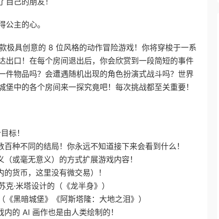
了自己的朋友！
得公主的心。
一款极具创意的 8 位风格的动作冒险游戏！你将穿梭于一系
达出口！在每个房间退出后，你会欣赏到一段简短的事件
一件物品吗？会遭遇随机出现的角色扮演式战斗吗？世界
城堡中的各个房间来一探究竟吧！每次挑战都至关重要！
个目标！
着数百种不同的结局！你永远不知道接下来会看到什么！
意义（或毫无意义）的方式扩展游戏内容！
戏内的货币，这里没有微交易）！
里苏克·米塔设计的（《龙半身》）
曲目（《黑暗城堡》《阿斯塔隆：大地之泪》）
内的 AI 画作也是由人类绘制的！