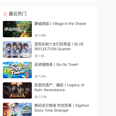
最近热门
静谧田园丨Village in the Shade
1.88k
蓝色反射少女们的奇迹丨BLUE
REFLECTION Quartet
1.8k
前进镇物语丨Go-Go Town!
1.85k
凯恩的遗产：崛起丨Legacy of
Kain: Ascendance
2.09k
数码宝贝物语 时空异客丨Digimon
Story Time Stranger