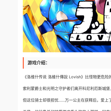
游戏介绍：
《洛维什传说 洛維什傳說 Lovish》比怪物更危
索利蒙爵士和光明之守护者们离开科尼利厄斯城堡
但这位骑士却很担忧……万一公主在获释后，爱上