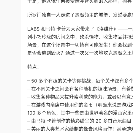
于是，他就像任何被爱情冲昏头脑的人那样，抛弃
所罗门独自一人走进了恶魔领主的城堡，发誓要赢
LABS 和马特·卡普为大家带来了《洛维什》——
列小巧玲珑的房间之中，砍杀怪物、收集物品并抵
场景，在这个场景中一切皆有可能发生！你会找到
是否会遭到毁灭？通过一次又一次地攻克恶魔之王
特点：
– 50 多个有趣的关卡等你挑战，每个关卡都有多
– 在不同关卡之间会有各种随机的趣味场景，有
– 收集各种物品来提升索利蒙的能力，或者以有
– 在游戏内商店中使用你的金币（明确来说是游
100 多个角色，其中一些是由世界著名的漫画家
– 由马特·卡普创作的精彩纷呈的 20 多首音乐
– 美丽的人类艺术家绘制的像素风格画作！甚至游戏