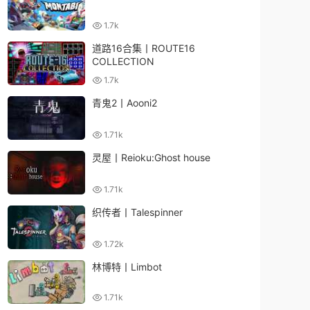
1.7k
道路16合集丨ROUTE16
COLLECTION
1.7k
青鬼2丨Aooni2
1.71k
灵屋丨Reioku:Ghost house
1.71k
织传者丨Talespinner
1.72k
林博特丨Limbot
1.71k