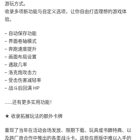
游玩方式。
收录多项新功能与自定义选项，让你自由打造理想的游戏体
验。
– 自动保存功能
– 界面卷轴模式
– 奔跑速度提升
– 画面布局设置
– 遇敌几率
– 洛克炮攻击力
– 受击伤害减轻率
– 战斗后回满 HP
……还有更多实用功能！
★ 收录拓展玩法的额外卡牌
重现了当年在活动会场发放、限期下载、玩具或书籍特典、以
及跨厂商合作中推出的各类战斗卡。这些在原版中难以入手的