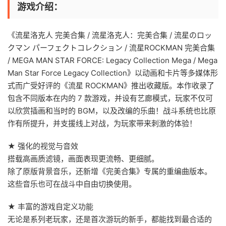
游戏介绍：
《流星洛克人 完美合集 / 流星洛克人：完美合集 / 流星のロッ
クマン パーフェクトコレクション / 流星ROCKMAN 完美合集
/ MEGA MAN STAR FORCE: Legacy Collection Mega / Mega
Man Star Force Legacy Collection》以动画和卡片等多媒体形
式而广受好评的《流星 ROCKMAN》推出收藏版。本作收录了
包含不同版本在内的 7 款游戏，并设有艺廊模式，玩家不仅可
以欣赏插画和当时的 BGM，以及改编的乐曲！战斗系统也比原
作有所提升，并支援线上对战，为玩家带来刺激的体验！
★ 强化的视觉与音效
搭载高画质滤镜，画面表现更流畅、更细腻。
除了原版背景音乐，还新增《完美合集》专属的重编曲版本。
这些音乐也可在战斗中自由切换使用。
★ 丰富的游戏自定义功能
无论是系列老玩家，还是首次游玩的新手，都能找到最合适的