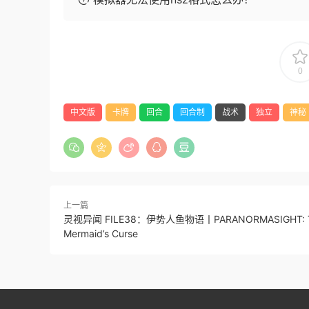
0
中文版
卡牌
回合
回合制
战术
独立
神秘
上一篇
灵视异闻 FILE38：伊势人鱼物语丨PARANORMASIGHT: 
Mermaid’s Curse