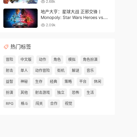
2.68k
地产大亨：星球大战 正邪交锋丨
Monopoly: Star Wars Heroes vs.
Villains
2.09k
热门标签
冒险
中文版
动作
角色
模拟
角色扮演
射击
单人
动作冒险
街机
解谜
音乐
益智
神秘
生存
经典
策略
平台
休闲
扮演
其他
射击游戏
独立
恐怖
生活
RPG
格斗
闯关
合作
视觉