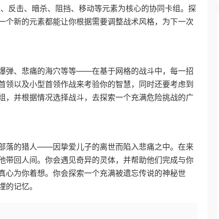
牺牲、反击、暗杀、阻挡、移动等元素为核心的协同卡组。探
一个新的元素都能让你根据需要调整战术风格，为下一次
爆弹、悲痛的海穴等等——在基于网格的战斗中，每一招
首领以及小型首领作战来考验你的智慧，同时还要考虑到
组，并根据情况选择战斗，去探索一个充满危险挑战的广
部落的猎人——因挚爱儿子的离世而陷入悲痛之中。在来
他带回人间。你会遇见奇异的灵体，并帮助他们完成与你
真心为你着想。你会探索一个充满被遗忘传说的神秘世
埋的记忆。