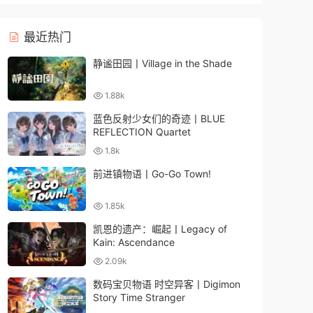
最近热门
静谧田园丨Village in the Shade
1.88k
蓝色反射少女们的奇迹丨BLUE
REFLECTION Quartet
1.8k
前进镇物语丨Go-Go Town!
1.85k
凯恩的遗产：崛起丨Legacy of
Kain: Ascendance
2.09k
数码宝贝物语 时空异客丨Digimon
Story Time Stranger