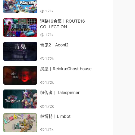
1.71k
道路16合集丨ROUTE16
COLLECTION
1.71k
青鬼2丨Aooni2
1.72k
灵屋丨Reioku:Ghost house
1.72k
织传者丨Talespinner
1.72k
林博特丨Limbot
1.71k