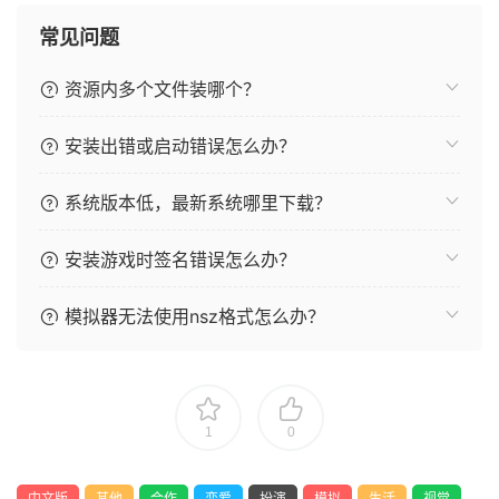
常见问题
资源内多个文件装哪个？
安装出错或启动错误怎么办？
系统版本低，最新系统哪里下载？
安装游戏时签名错误怎么办？
模拟器无法使用nsz格式怎么办？
1
0
中文版
其他
合作
恋爱
扮演
模拟
生活
视觉