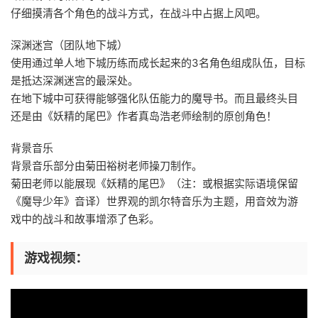
仔细摸清各个角色的战斗方式，在战斗中占据上风吧。
深渊迷宫（团队地下城）
使用通过单人地下城历练而成长起来的3名角色组成队伍，目标
是抵达深渊迷宫的最深处。
在地下城中可获得能够强化队伍能力的魔导书。而且最终头目
还是由《妖精的尾巴》作者真岛浩老师绘制的原创角色！
背景音乐
背景音乐部分由菊田裕树老师操刀制作。
菊田老师以能展现《妖精的尾巴》（注：或根据实际语境保留
《魔导少年》音译）世界观的凯尔特音乐为主题，用音效为游
戏中的战斗和故事增添了色彩。
游戏视频：