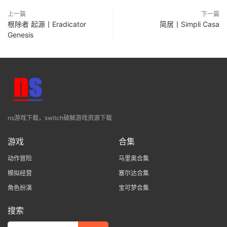
上一篇
下一篇
根除者 起源丨Eradicator
简居丨Simpli Casa
Genesis
ns游戏下载，switch破解游戏资源下载
游戏
合集
动作冒险
马里奥合集
模拟经营
塞尔达合集
角色扮演
宝可梦合集
搜索