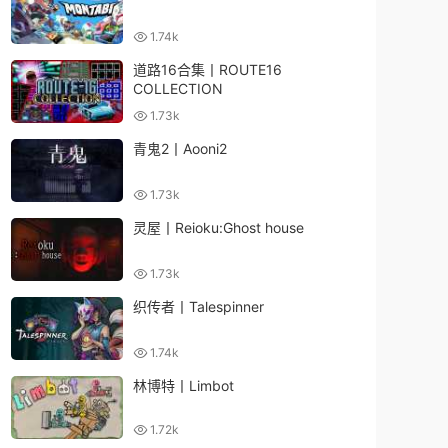
1.74k
道路16合集丨ROUTE16
COLLECTION
1.73k
青鬼2丨Aooni2
1.73k
灵屋丨Reioku:Ghost house
1.73k
织传者丨Talespinner
1.74k
林博特丨Limbot
1.72k