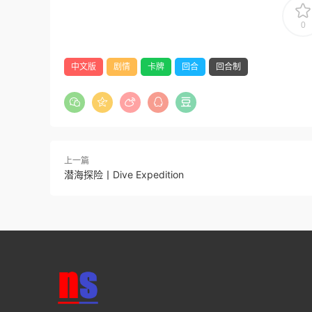
0
中文版
剧情
卡牌
回合
回合制
上一篇
潜海探险丨Dive Expedition