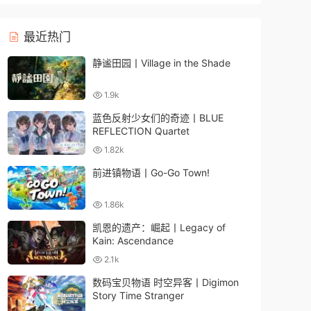
最近热门
静谧田园丨Village in the Shade
1.9k
蓝色反射少女们的奇迹丨BLUE
REFLECTION Quartet
1.82k
前进镇物语丨Go-Go Town!
1.86k
凯恩的遗产：崛起丨Legacy of
Kain: Ascendance
2.1k
数码宝贝物语 时空异客丨Digimon
Story Time Stranger