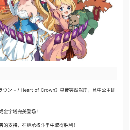
ラウン – / Heart of Crown》皇帝突然驾崩，意中公主即
戏金字塔完美登场！
者的支持，在继承权斗争中取得胜利！