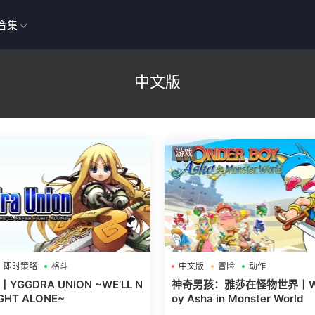
合集
中文版
游戏
即时策略
格斗
中文版
冒险
动作
GGDRA UNION ~WE’LL N
神奇男孩：雅莎在怪物世界丨Won
IGHT ALONE~
oy Asha in Monster World