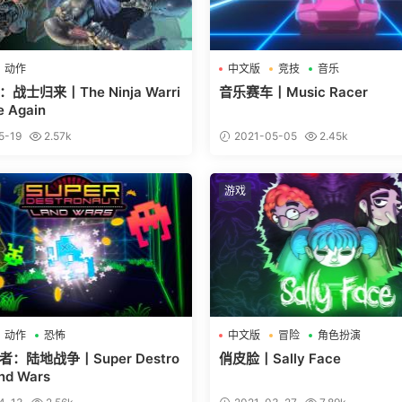
动作
中文版
竞技
音乐
战士归来丨The Ninja Warri
音乐赛车丨Music Racer
e Again
5-19
2.57k
2021-05-05
2.45k
游戏
动作
恐怖
中文版
冒险
角色扮演
：陆地战争丨Super Destro
俏皮脸丨Sally Face
and Wars