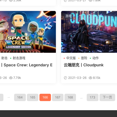
4-13
2.56k
2021-03-27
7.89k
游戏
射击
射击游戏
中文版
冒险
动作
pace Crew: Legendary E
云端朋克丨Cloudpunk
3-26
7.79k
2021-03-26
8.15k
1
···
164
165
166
167
168
...
173
下一页