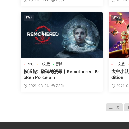
2021-04-17
2.53k
2021-0
游戏
游戏
RPG
中文版
冒险
中文版
修道院：破碎的瓷器丨Remothered: Br
太空小队丨S
oken Porcelain
dition
2021-03-26
7.82k
2021-0
上一页