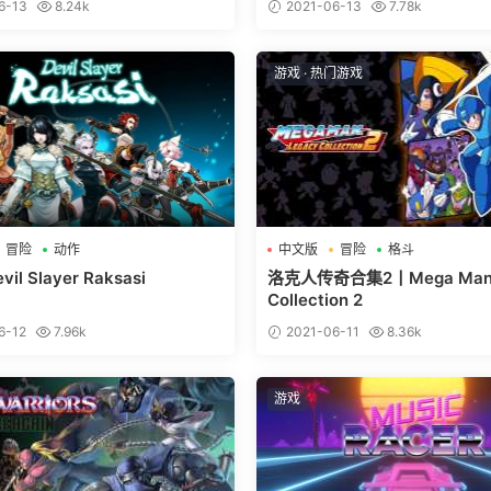
6-13
8.24k
2021-06-13
7.78k
游戏
·
热门游戏
冒险
动作
中文版
冒险
格斗
l Slayer Raksasi
洛克人传奇合集2丨Mega Man 
Collection 2
6-12
7.96k
2021-06-11
8.36k
游戏