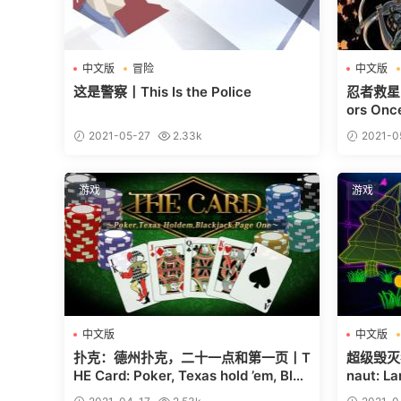
中文版
冒险
中文版
这是警察丨This Is the Police
忍者救星：
ors Onc
2021-05-27
2.33k
2021-0
游戏
游戏
中文版
中文版
扑克：德州扑克，二十一点和第一页丨T
超级毁灭者
HE Card: Poker, Texas hold ’em, Blac
naut: L
kjack and Page One