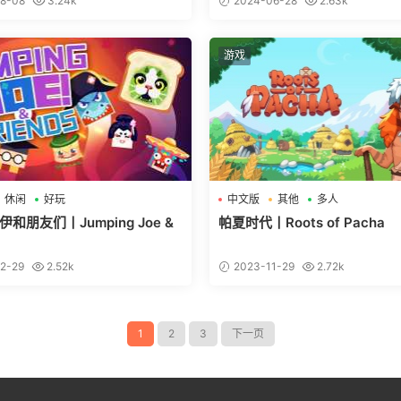
8-08
3.24k
2024-06-28
2.63k
游戏
休闲
好玩
中文版
其他
多人
和朋友们丨Jumping Joe &
帕夏时代丨Roots of Pacha
2-29
2.52k
2023-11-29
2.72k
1
2
3
下一页