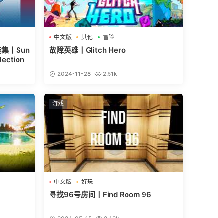
中文版
其他
冒险
选集丨Sun
故障英雄丨Glitch Hero
lection
2024-11-28
2.51k
游戏
中文版
好玩
寻找96号房间丨Find Room 96