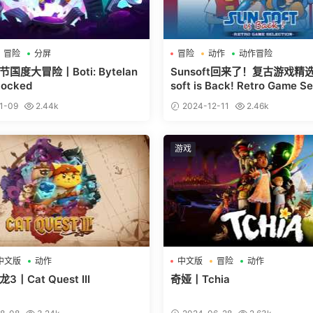
冒险
分屏
冒险
动作
动作冒险
国度大冒险丨Boti: Bytelan
Sunsoft回来了！复古游戏精
locked
soft is Back! Retro Game Se
1-09
2.44k
2024-12-11
2.46k
游戏
中文版
动作
中文版
冒险
动作
丨Cat Quest III
奇娅丨Tchia