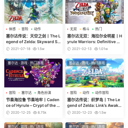
体感
冒险
动作
无双
格斗
热门
塞尔达传说：天空之剑丨The L
塞尔达无双：海拉尔全明星丨H
egend of Zelda: Skyward Sw
yrule Warriors: Definitive Ed
ord HD
ition
2021-07-18
1.5w
2021-02-13
1.01w
塞尔达
·
游戏
·
热门游戏
塞尔达
·
游戏
·
热门游戏
冒险
塞尔达
角色扮演
冒险
动作
动作冒险
节奏海拉鲁 节奏地牢丨Caden
塞尔达传说：织梦岛丨The Le
ce of Hyrule – Crypt of the N
gend of Zelda: Link’s Awake
ecroDancer Featuring the Le
ning
2020-12-25
8.75k
2020-12-23
1.5w
gend of Zelda
塞尔达
·
游戏
·
热门游戏
塞尔达
·
游戏
·
热门游戏