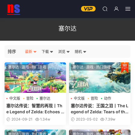
塞尔达
排序
最新
下载
浏览
随机
塞尔达
·
游戏
·
热门游戏
塞尔达
·
游戏
·
热门游戏
中文版
冒险
塞尔达
中文版
冒险
动作
塞尔达传说：智慧的再现丨Th
塞尔达传说：王国之泪丨The L
e Legend of Zelda: Echoes o
egend of Zelda: Tears of the
f Wisdom
Kingdom
2024-09-21
1.34w
2023-05-02
7.39w
塞尔达
·
游戏
·
热门游戏
塞尔达
·
游戏
·
热门游戏