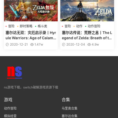
冒险
即时策略
格斗类
冒险
动作
动作冒险
塞尔达无双：灾厄启示录丨Hyr
塞尔达传说：荒野之息丨The L
ule Warriors: Age of Calamit
egend of Zelda: Breath of th
y
e Wild
2020-12-21
1.47w
2020-12-04
4.9w
ns游戏下载，switch破解游戏资源下载
游戏
合集
动作冒险
马里奥合集
模拟经营
塞尔达合集